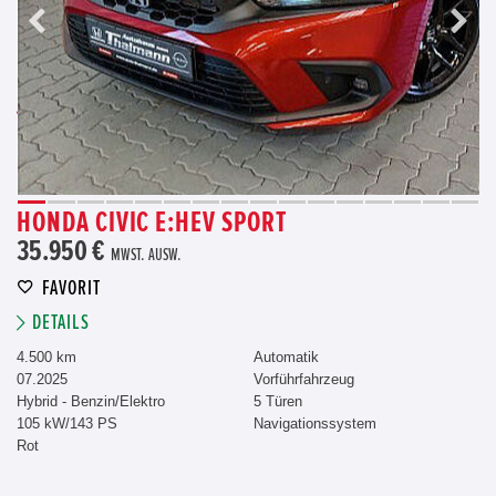
HONDA CIVIC E:HEV SPORT
35.950 €
MWST. AUSW.
FAVORIT
DETAILS
4.500 km
Automatik
07.2025
Vorführfahrzeug
Hybrid - Benzin/Elektro
5 Türen
105 kW/143 PS
Navigationssystem
Rot