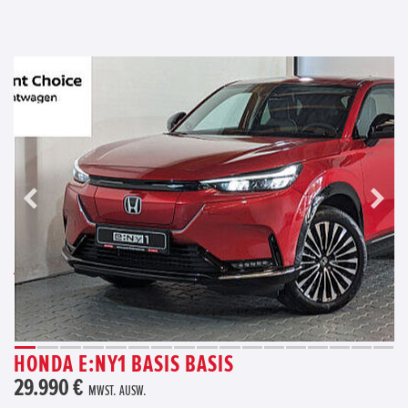
HONDA E:NY1 BASIS BASIS
29.990 €
MWST. AUSW.