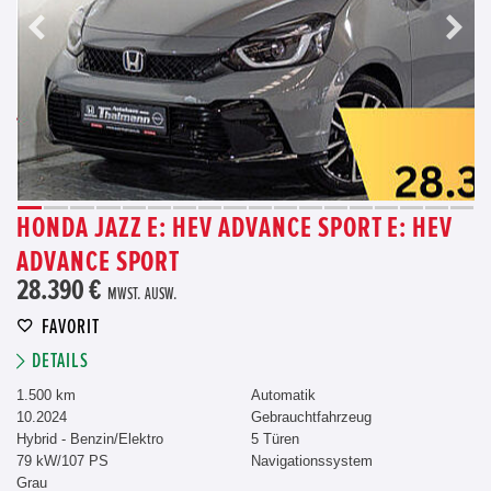
HONDA JAZZ E: HEV ADVANCE SPORT E: HEV
ADVANCE SPORT
28.390 €
MWST. AUSW.
FAVORIT
DETAILS
1.500 km
Automatik
10.2024
Gebrauchtfahrzeug
Hybrid - Benzin/Elektro
5 Türen
79 kW/107 PS
Navigationssystem
Grau