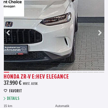
HONDA ZR-V E:HEV ELEGANCE
37.990 €
MWST. AUSW.
FAVORIT
DETAILS
15 km
Automatik