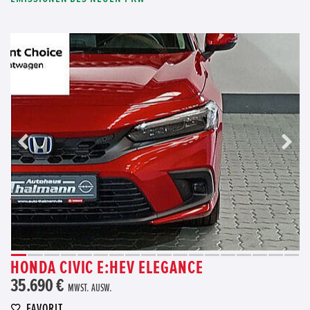
HONDA CIVIC E:HEV ELEGANCE
35.690 €
MWST. AUSW.
FAVORIT