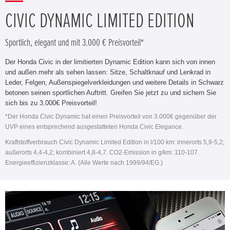
CIVIC DYNAMIC LIMITED EDITION
Sportlich, elegant und mit 3.000 € Preisvorteil*
Der Honda Civic in der limitierten Dynamic Edition kann sich von innen
und außen mehr als sehen lassen: Sitze, Schaltknauf und Lenkrad in
Leder, Felgen, Außenspiegelverkleidungen und weitere Details in Schwarz
betonen seinen sportlichen Auftritt. Greifen Sie jetzt zu und sichern Sie
sich bis zu 3.000€ Preisvorteil!
*Der Honda Civic Dynamic hat einen Preisvorteil von 3.000€ gegenüber der
UVP eines entsprechend ausgestatteten Honda Civic Elegance.
Kraftstoffverbrauch Civic Dynamic Limited Edition in l/100 km: innerorts 5,9-5,2;
außerorts 4,4-4,2; kombiniert 4,8-4,7. CO2-Emission in g/km: 110-107.
Energieeffizienzklasse: A. (Alle Werte nach 1999/94/EG.)