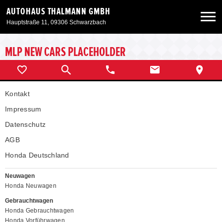
AUTOHAUS THALMANN GMBH
Hauptstraße 11, 09306 Schwarzbach
Neuwagen
MLP NEW CARS PLACEHOLDER
Gebrauchtwagen
Kontakt
Angebote
Impressum
Datenschutz
Service & Zubehör
AGB
Honda Deutschland
Unser Autohaus
Neuwagen
Honda Neuwagen
Gebrauchtwagen
Honda Gebrauchtwagen
Honda Vorführwagen